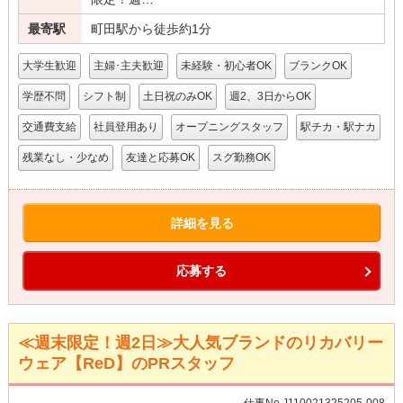
最寄駅
町田駅から徒歩約1分
大学生歓迎
主婦･主夫歓迎
未経験・初心者OK
ブランクOK
学歴不問
シフト制
土日祝のみOK
週2、3日からOK
交通費支給
社員登用あり
オープニングスタッフ
駅チカ・駅ナカ
残業なし・少なめ
友達と応募OK
スグ勤務OK
詳細を見る
応募する
≪週末限定！週2日≫大人気ブランドのリカバリー
ウェア【ReD】のPRスタッフ
仕事No.J110021325205-008