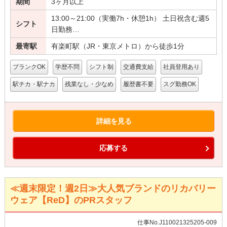
期間
3ヶ月以上
13:00～21:00（実働7h・休憩1h） 土日祝含む週5
シフト
日勤務…
最寄駅
有楽町駅（JR・東京メトロ）から徒歩1分
ブランクOK
学歴不問
シフト制
交通費支給
社員登用あり
駅チカ・駅ナカ
残業なし・少なめ
履歴書不要
スグ勤務OK
詳細を見る
応募する
≪週末限定！週2日≫大人気ブランドのリカバリー
ウェア【ReD】のPRスタッフ
仕事No.J110021325205-009