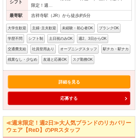
シフト
限定！週…
最寄駅
吉祥寺駅（JR）から徒歩約5分
大学生歓迎
主婦･主夫歓迎
未経験・初心者OK
ブランクOK
学歴不問
シフト制
土日祝のみOK
週2、3日からOK
交通費支給
社員登用あり
オープニングスタッフ
駅チカ・駅ナカ
残業なし・少なめ
友達と応募OK
スグ勤務OK
詳細を見る
応募する
≪週末限定！週2日≫大人気ブランドのリカバリー
ウェア【ReD】のPRスタッフ