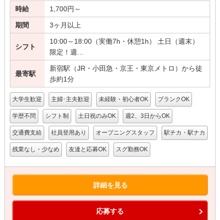
時給
1,700円～
期間
3ヶ月以上
10:00～18:00（実働7h・休憩1h） 土日（週末）
シフト
限定！週…
新宿駅（JR・小田急・京王・東京メトロ）から徒
最寄駅
歩約1分
大学生歓迎
主婦･主夫歓迎
未経験・初心者OK
ブランクOK
学歴不問
シフト制
土日祝のみOK
週2、3日からOK
交通費支給
社員登用あり
オープニングスタッフ
駅チカ・駅ナカ
残業なし・少なめ
友達と応募OK
スグ勤務OK
詳細を見る
応募する