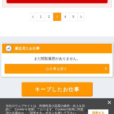
1
2
3
4
5
最近見たお仕事
まだ閲覧履歴がありません。
お仕事を探す
キープしたお仕事
×
当社のウェブサイトは、利便性及び品質の維持・向上を目
的に、Cookieを使用しております。Cookieの使用に同意
TOP
会社概要
利用規約
プライバシーポリシー
お問い合わせ
頂ける場合は、「同意する」ボタンを押して下さい。
同意する