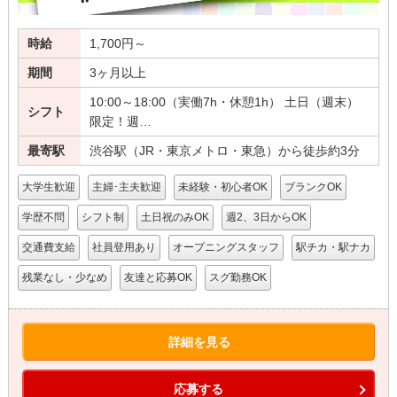
時給
1,700円～
期間
3ヶ月以上
10:00～18:00（実働7h・休憩1h） 土日（週末）
シフト
限定！週…
最寄駅
渋谷駅（JR・東京メトロ・東急）から徒歩約3分
大学生歓迎
主婦･主夫歓迎
未経験・初心者OK
ブランクOK
学歴不問
シフト制
土日祝のみOK
週2、3日からOK
交通費支給
社員登用あり
オープニングスタッフ
駅チカ・駅ナカ
残業なし・少なめ
友達と応募OK
スグ勤務OK
詳細を見る
応募する