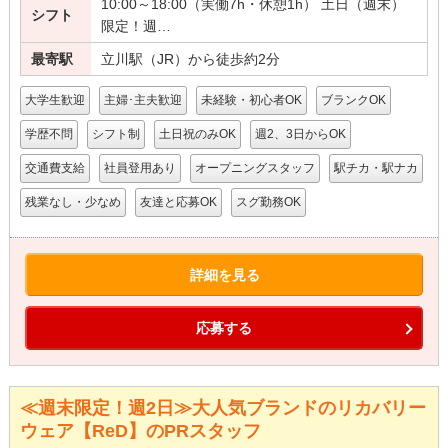
10:00～18:00（実働7h・休憩1h） 土日（週末）
シフト
限定！週…
最寄駅
立川駅（JR）から徒歩約2分
大学生歓迎
主婦･主夫歓迎
未経験・初心者OK
ブランクOK
学歴不問
シフト制
土日祝のみOK
週2、3日からOK
交通費支給
社員登用あり
オープニングスタッフ
駅チカ・駅ナカ
残業なし・少なめ
友達と応募OK
スグ勤務OK
詳細を見る
応募する
≪週末限定！週2日≫大人気ブランドのリカバリー
ウェア【ReD】のPRスタッフ