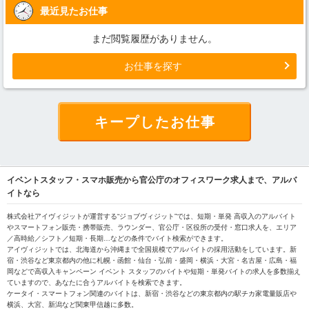
最近見たお仕事
まだ閲覧履歴がありません。
お仕事を探す
キープしたお仕事
イベントスタッフ・スマホ販売から官公庁のオフィスワーク求人まで、アルバ
イトなら
株式会社アイヴィジットが運営する“ジョブヴィジット”では、短期・単発 高収入のアルバイト
やスマートフォン販売・携帯販売、ラウンダー、官公庁・区役所の受付・窓口求人を、エリア
／高時給／シフト／短期・長期…などの条件でバイト検索ができます。
アイヴィジットでは、北海道から沖縄まで全国規模でアルバイトの採用活動をしています。新
宿・渋谷など東京都内の他に札幌・函館・仙台・弘前・盛岡・横浜・大宮・名古屋・広島・福
岡などで高収入キャンペーン イベント スタッフのバイトや短期・単発バイトの求人を多数揃え
ていますので、あなたに合うアルバイトを検索できます。
ケータイ・スマートフォン関連のバイトは、新宿・渋谷などの東京都内の駅チカ家電量販店や
横浜、大宮、新潟など関東甲信越に多数。