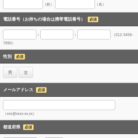
（姓）
（名）
電話番号（お持ちの場合は携帯電話番号）
必須
-
-
（012-3456-
7890）
性別
必須
男
女
メールアドレス
必須
（xxx@xxxx.xx.xx）
都道府県
必須