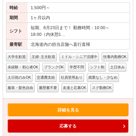
時給
1,500円～
期間
1ヶ月以内
短期、8月23日まで！ 勤務時間：10:00～
シフト
18:00（内休憩1…
最寄駅
北海道内の担当店舗へ直行直帰
大学生歓迎
主婦･主夫歓迎
ミドル・シニア活躍中
扶養内勤務OK
未経験・初心者OK
ブランクOK
学歴不問
シフト制
土日休み
土日祝のみOK
交通費支給
社員登用あり
残業なし・少なめ
服装・髪色自由
履歴書不要
友達と応募OK
スグ勤務OK
詳細を見る
応募する