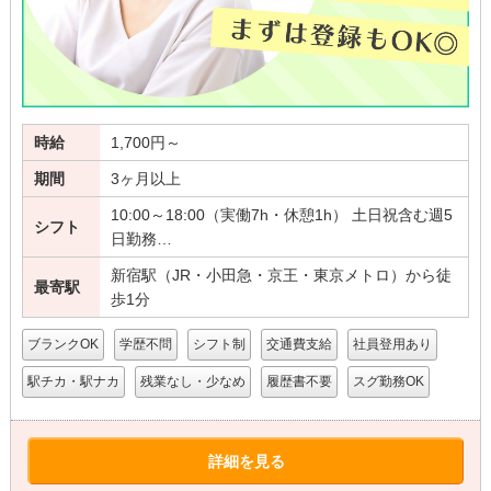
時給
1,700円～
期間
3ヶ月以上
10:00～18:00（実働7h・休憩1h） 土日祝含む週5
シフト
日勤務…
新宿駅（JR・小田急・京王・東京メトロ）から徒
最寄駅
歩1分
ブランクOK
学歴不問
シフト制
交通費支給
社員登用あり
駅チカ・駅ナカ
残業なし・少なめ
履歴書不要
スグ勤務OK
詳細を見る