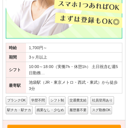
時給
1,700円～
期間
3ヶ月以上
10:00～18:00（実働7h・休憩1h） 土日祝含む週5
シフト
日勤務…
池袋駅（JR・東京メトロ・西武・東武）から徒歩
最寄駅
3分
ブランクOK
学歴不問
シフト制
交通費支給
社員登用あり
駅チカ・駅ナカ
残業なし・少なめ
履歴書不要
スグ勤務OK