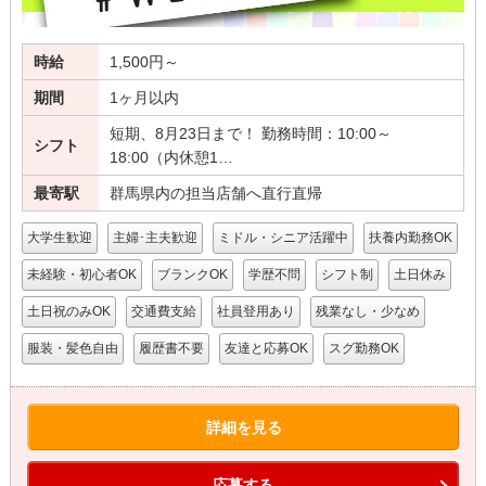
時給
1,500円～
期間
1ヶ月以内
短期、8月23日まで！ 勤務時間：10:00～
シフト
18:00（内休憩1…
最寄駅
群馬県内の担当店舗へ直行直帰
大学生歓迎
主婦･主夫歓迎
ミドル・シニア活躍中
扶養内勤務OK
未経験・初心者OK
ブランクOK
学歴不問
シフト制
土日休み
土日祝のみOK
交通費支給
社員登用あり
残業なし・少なめ
服装・髪色自由
履歴書不要
友達と応募OK
スグ勤務OK
詳細を見る
応募する