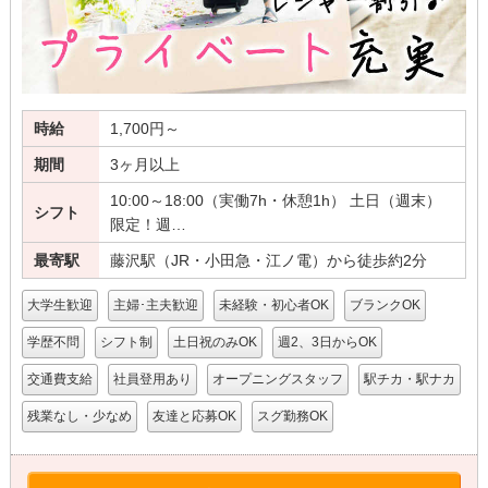
時給
1,700円～
期間
3ヶ月以上
10:00～18:00（実働7h・休憩1h） 土日（週末）
シフト
限定！週…
最寄駅
藤沢駅（JR・小田急・江ノ電）から徒歩約2分
大学生歓迎
主婦･主夫歓迎
未経験・初心者OK
ブランクOK
学歴不問
シフト制
土日祝のみOK
週2、3日からOK
交通費支給
社員登用あり
オープニングスタッフ
駅チカ・駅ナカ
残業なし・少なめ
友達と応募OK
スグ勤務OK