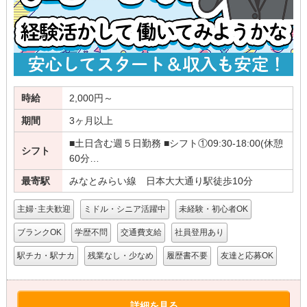
時給
2,000円～
期間
3ヶ月以上
■土日含む週５日勤務 ■シフト①09:30-18:00(休憩
シフト
60分…
最寄駅
みなとみらい線 日本大大通り駅徒歩10分
主婦･主夫歓迎
ミドル・シニア活躍中
未経験・初心者OK
ブランクOK
学歴不問
交通費支給
社員登用あり
駅チカ・駅ナカ
残業なし・少なめ
履歴書不要
友達と応募OK
詳細を見る