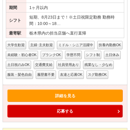
期間
1ヶ月以内
短期、8月23日まで！※土日祝限定勤務 勤務時
シフト
間：10:00～18…
最寄駅
栃木県内の担当店舗へ直行直帰
大学生歓迎
主婦･主夫歓迎
ミドル・シニア活躍中
扶養内勤務OK
未経験・初心者OK
ブランクOK
学歴不問
シフト制
土日休み
土日祝のみOK
交通費支給
社員登用あり
残業なし・少なめ
服装・髪色自由
履歴書不要
友達と応募OK
スグ勤務OK
詳細を見る
応募する