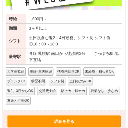
時給
1,600円～
期間
3ヶ月以上
土日祝含む週2～4日勤務、シフト制 シフト例
シフト
①10：00～18:0…
各線 札幌駅 南口から徒歩約3分 さっぽろ駅 地
最寄駅
下直結
大学生歓迎
主婦･主夫歓迎
扶養内勤務OK
未経験・初心者OK
ブランクOK
学歴不問
シフト制
土日祝のみOK
週2、3日からOK
交通費支給
駅チカ・駅ナカ
残業なし・少なめ
友達と応募OK
詳細を見る