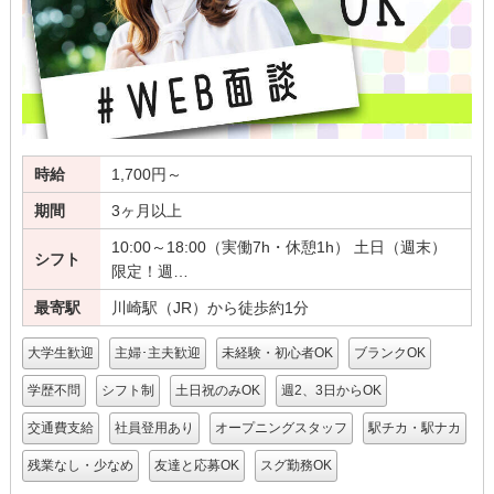
時給
1,700円～
期間
3ヶ月以上
10:00～18:00（実働7h・休憩1h） 土日（週末）
シフト
限定！週…
最寄駅
川崎駅（JR）から徒歩約1分
大学生歓迎
主婦･主夫歓迎
未経験・初心者OK
ブランクOK
学歴不問
シフト制
土日祝のみOK
週2、3日からOK
交通費支給
社員登用あり
オープニングスタッフ
駅チカ・駅ナカ
残業なし・少なめ
友達と応募OK
スグ勤務OK