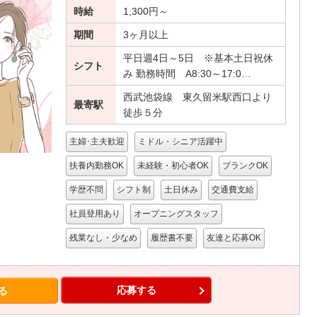
時給
1,300円～
期間
3ヶ月以上
平日週4日～5日 ※基本土日祝休
シフト
み 勤務時間 A8:30～17:0…
西武池袋線 東久留米駅西口より
最寄駅
徒歩５分
主婦･主夫歓迎
ミドル・シニア活躍中
扶養内勤務OK
未経験・初心者OK
ブランクOK
学歴不問
シフト制
土日休み
交通費支給
社員登用あり
オープニングスタッフ
残業なし・少なめ
履歴書不要
友達と応募OK
応募する
る