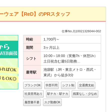
ウェア【ReD】のPRスタッフ
仕事No.J110021326044-002
時給
1,700円～
期間
3ヶ月以上
10:00～18:00（実働7h・休憩1h）
シフト
土日祝含む週5日勤務…
池袋駅（JR・東京メトロ・西武・
最寄駅
東武）から徒歩3分
ブランクOK
学歴不問
シフト制
交通費支給
社員登用あり
駅チカ・駅ナカ
残業なし・少なめ
履歴書不要
スグ勤務OK