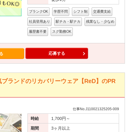
ブランクOK
学歴不問
シフト制
交通費支給
社員登用あり
駅チカ・駅ナカ
残業なし・少なめ
履歴書不要
スグ勤務OK
応募する
る
ブランドのリカバリーウェア【ReD】のPR
仕事No.J110021325205-009
時給
1,700円～
期間
3ヶ月以上