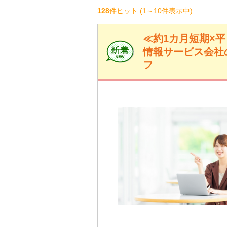
128
件ヒット
(1～10件表示中)
≪約1カ月短期×
情報サービス会社
フ