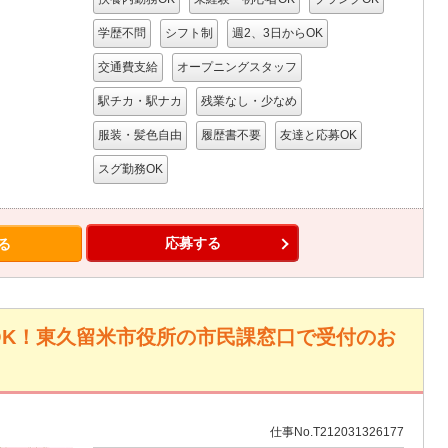
学歴不問
シフト制
週2、3日からOK
交通費支給
オープニングスタッフ
駅チカ・駅ナカ
残業なし・少なめ
服装・髪色自由
履歴書不要
友達と応募OK
スグ勤務OK
応募する
る
OK！東久留米市役所の市民課窓口で受付のお
仕事No.T212031326177