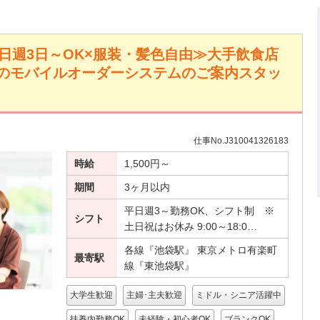
平日週3日～OK×服装・髪色自由≫大手飲食店
のモバイルオーダーシステムのご案内スタッ
仕事No.J310041326183
時給
1,500円～
期間
3ヶ月以内
平日週3～勤務OK、シフト制 ※
シフト
土日祝はお休み 9:00～18:0…
各線『池袋駅』 東京メトロ有楽町
最寄駅
線『東池袋駅』
大学生歓迎
主婦･主夫歓迎
ミドル・シニア活躍中
扶養内勤務OK
未経験・初心者OK
ブランクOK