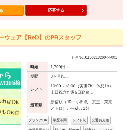
応募する
る
ウェア【ReD】のPRスタッフ
仕事No.J110021326044-001
時給
1,700円～
期間
3ヶ月以上
10:00～18:00（実働7h・休憩1h）
シフト
土日祝含む週5日勤務…
新宿駅（JR・小田急・京王・東京
最寄駅
メトロ）から徒歩1分
ブランクOK
学歴不問
シフト制
交通費支給