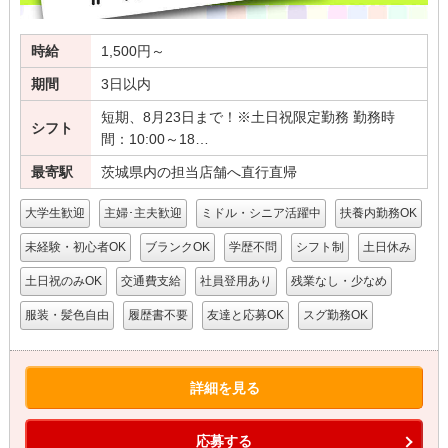
時給
1,500円～
期間
3日以内
短期、8月23日まで！※土日祝限定勤務 勤務時
シフト
間：10:00～18…
最寄駅
茨城県内の担当店舗へ直行直帰
大学生歓迎
主婦･主夫歓迎
ミドル・シニア活躍中
扶養内勤務OK
未経験・初心者OK
ブランクOK
学歴不問
シフト制
土日休み
土日祝のみOK
交通費支給
社員登用あり
残業なし・少なめ
服装・髪色自由
履歴書不要
友達と応募OK
スグ勤務OK
詳細を見る
応募する