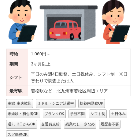
時給
1,060円～
期間
3ヶ月以上
平日のみ週4日勤務、土日祝休み、シフト制 ※日
シフト
替わりで調査または入…
最寄駅
若松駅など 北九州市若松区周辺エリア
主婦･主夫歓迎
ミドル・シニア活躍中
扶養内勤務OK
未経験・初心者OK
ブランクOK
学歴不問
シフト制
土日休み
週2、3日からOK
交通費支給
残業なし・少なめ
履歴書不要
スグ勤務OK