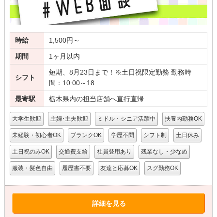
時給
1,500円～
期間
1ヶ月以内
短期、8月23日まで！※土日祝限定勤務 勤務時
シフト
間：10:00～18…
最寄駅
栃木県内の担当店舗へ直行直帰
大学生歓迎
主婦･主夫歓迎
ミドル・シニア活躍中
扶養内勤務OK
未経験・初心者OK
ブランクOK
学歴不問
シフト制
土日休み
土日祝のみOK
交通費支給
社員登用あり
残業なし・少なめ
服装・髪色自由
履歴書不要
友達と応募OK
スグ勤務OK
詳細を見る