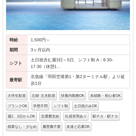
時給
1,500円～
期間
3ヶ月以内
土日祝含む週3日～5日、シフト制 A：8:30-
シフト
17:30（休憩1…
京急線「羽田空港第1・第2ターミナル駅」より徒
最寄駅
歩1分
大学生歓迎
主婦･主夫歓迎
扶養内勤務OK
未経験・初心者OK
ブランクOK
学歴不問
シフト制
土日祝のみOK
週2、3日からOK
交通費支給
社員登用あり
駅チカ・駅ナカ
残業なし・少なめ
履歴書不要
友達と応募OK