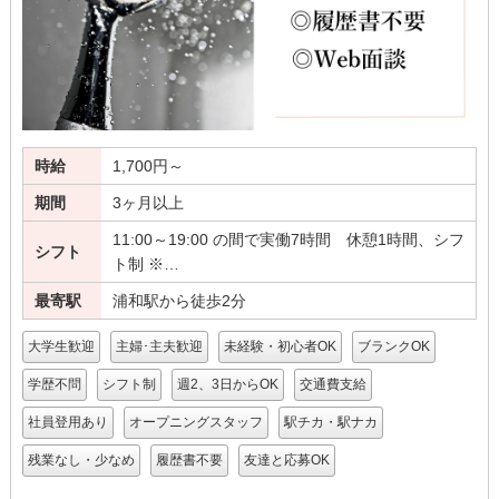
時給
1,700円～
期間
3ヶ月以上
11:00～19:00 の間で実働7時間 休憩1時間、シフ
シフト
ト制 ※…
最寄駅
浦和駅から徒歩2分
大学生歓迎
主婦･主夫歓迎
未経験・初心者OK
ブランクOK
学歴不問
シフト制
週2、3日からOK
交通費支給
社員登用あり
オープニングスタッフ
駅チカ・駅ナカ
残業なし・少なめ
履歴書不要
友達と応募OK