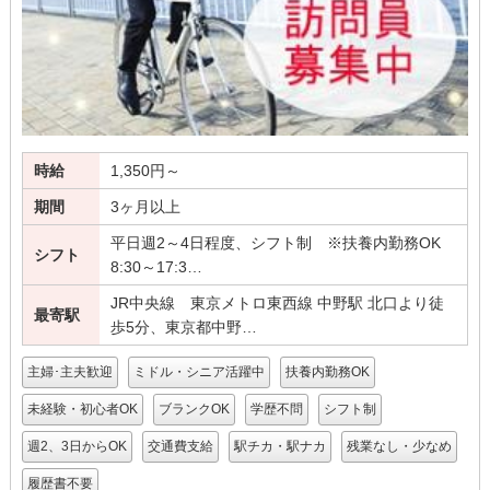
時給
1,350円～
期間
3ヶ月以上
平日週2～4日程度、シフト制 ※扶養内勤務OK
シフト
8:30～17:3…
JR中央線 東京メトロ東西線 中野駅 北口より徒
最寄駅
歩5分、東京都中野…
主婦･主夫歓迎
ミドル・シニア活躍中
扶養内勤務OK
未経験・初心者OK
ブランクOK
学歴不問
シフト制
週2、3日からOK
交通費支給
駅チカ・駅ナカ
残業なし・少なめ
履歴書不要