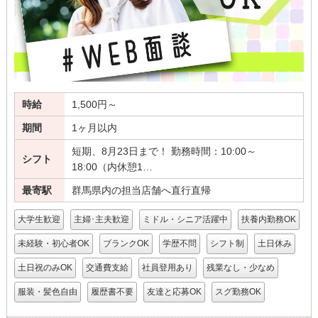
時給
1,500円～
期間
1ヶ月以内
短期、8月23日まで！ 勤務時間：10:00～
シフト
18:00（内休憩1…
最寄駅
群馬県内の担当店舗へ直行直帰
大学生歓迎
主婦･主夫歓迎
ミドル・シニア活躍中
扶養内勤務OK
未経験・初心者OK
ブランクOK
学歴不問
シフト制
土日休み
土日祝のみOK
交通費支給
社員登用あり
残業なし・少なめ
服装・髪色自由
履歴書不要
友達と応募OK
スグ勤務OK