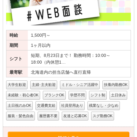
時給
1,500円～
期間
1ヶ月以内
短期、8月23日まで！ 勤務時間：10:00～
シフト
18:00（内休憩1…
最寄駅
北海道内の担当店舗へ直行直帰
大学生歓迎
主婦･主夫歓迎
ミドル・シニア活躍中
扶養内勤務OK
未経験・初心者OK
ブランクOK
学歴不問
シフト制
土日休み
土日祝のみOK
交通費支給
社員登用あり
残業なし・少なめ
服装・髪色自由
履歴書不要
友達と応募OK
スグ勤務OK