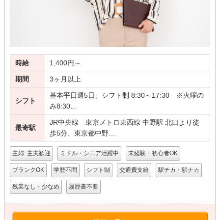
時給
1,400円～
期間
3ヶ月以上
基本平日週5日、シフト制 8:30～17:30 ※火曜の
シフト
み8:30…
JR中央線 東京メトロ東西線 中野駅 北口より徒
最寄駅
歩5分、東京都中野…
主婦･主夫歓迎
ミドル・シニア活躍中
未経験・初心者OK
ブランクOK
学歴不問
シフト制
交通費支給
駅チカ・駅ナカ
残業なし・少なめ
履歴書不要