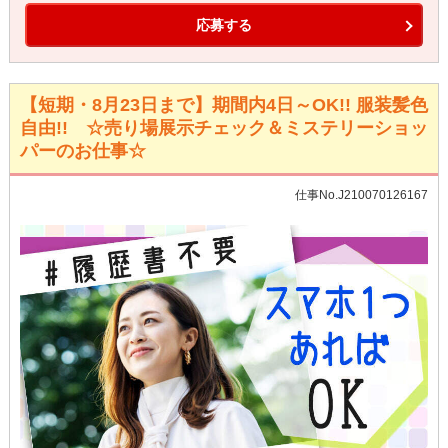
応募する
【短期・8月23日まで】期間内4日～OK!! 服装髪色
自由!! ☆売り場展示チェック＆ミステリーショッ
パーのお仕事☆
仕事No.J210070126167