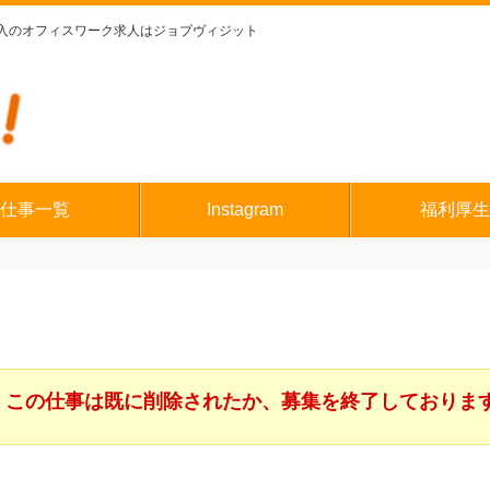
入のオフィスワーク求人はジョブヴィジット
仕事一覧
Instagram
福利厚生
この仕事は既に削除されたか、募集を終了しておりま