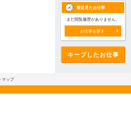
最近見たお仕事
まだ閲覧履歴がありません。
お仕事を探す
キープしたお仕事
トマップ