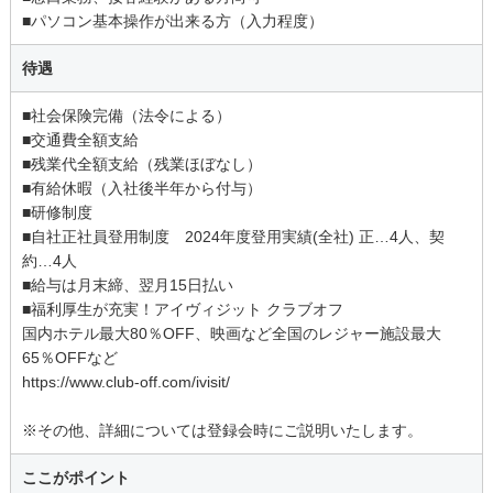
■パソコン基本操作が出来る方（入力程度）
待遇
■社会保険完備（法令による）
■交通費全額支給
■残業代全額支給（残業ほぼなし）
■有給休暇（入社後半年から付与）
■研修制度
■自社正社員登用制度 2024年度登用実績(全社) 正…4人、契
約…4人
■給与は月末締、翌月15日払い
■福利厚生が充実！アイヴィジット クラブオフ
国内ホテル最大80％OFF、映画など全国のレジャー施設最大
65％OFFなど
https://www.club-off.com/ivisit/
※その他、詳細については登録会時にご説明いたします。
ここがポイント