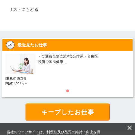
リストにもどる
最近見たお仕事
＜交通費全額支給×官公庁系＞台東区
役所で国民健康 …
[勤務地]
東京都
[勤
[時給]
1,501円～
[時
キープしたお仕事
×
当社のウェブサイトは、利便性及び品質の維持・向上を目