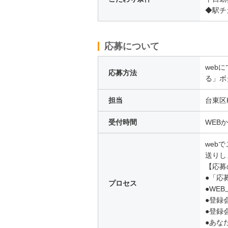
◆駅チ
応募について
web
応募方法
る」ボ
担当
台東区K
受付時間
WEB
webで
送りし
【応募
●「応
プロセス
●WE
●登録
●登録
●あな