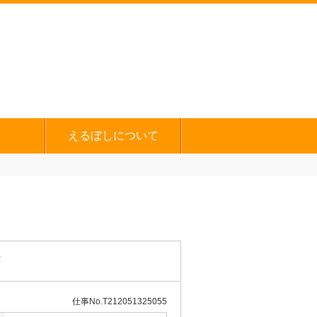
えるぼしについて
F
仕事No.T212051325055