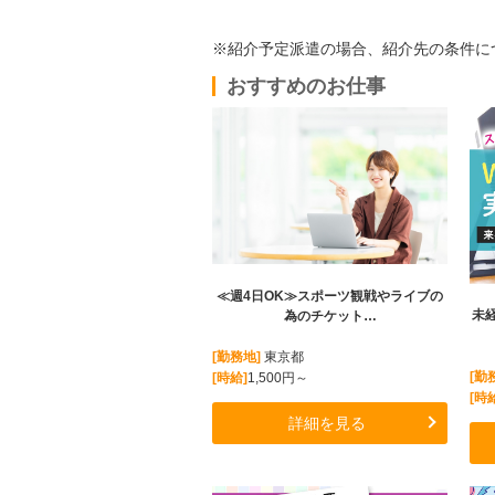
※紹介予定派遣の場合、紹介先の条件に
おすすめのお仕事
≪週4日OK≫スポーツ観戦やライブの
未
為のチケット…
[勤務地]
東京都
[勤
[時給]
1,500円～
[時
詳細を見る