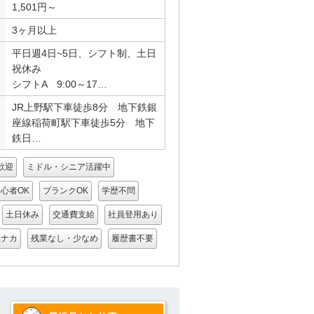
1,501円～
3ヶ月以上
平日週4日~5日、シフト制、土日
祝休み
シフトA 9:00～17…
JR上野駅下車徒歩8分 地下鉄銀
座線稲荷町駅下車徒歩5分 地下
鉄日…
歓迎
ミドル・シニア活躍中
心者OK
ブランクOK
学歴不問
土日休み
交通費支給
社員登用あり
駅ナカ
残業なし・少なめ
履歴書不要