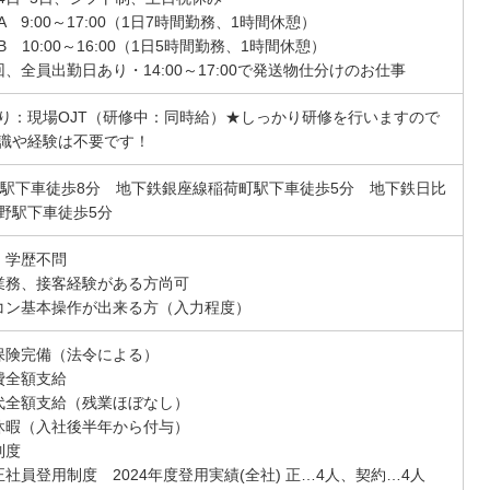
 9:00～17:00（1日7時間勤務、1時間休憩）
 10:00～16:00（1日5時間勤務、1時間休憩）
回、全員出勤日あり・14:00～17:00で発送物仕分けのお仕事
り：現場OJT（研修中：同時給）★しっかり研修を行いますので
識や経験は不要です！
野駅下車徒歩8分 地下鉄銀座線稲荷町駅下車徒歩5分 地下鉄日比
野駅下車徒歩5分
・学歴不問
業務、接客経験がある方尚可
コン基本操作が出来る方（入力程度）
保険完備（法令による）
費全額支給
代全額支給（残業ほぼなし）
休暇（入社後半年から付与）
制度
正社員登用制度 2024年度登用実績(全社) 正…4人、契約…4人