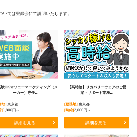
ついては登録会にて説明いたします。
経験OK☆ソニーマーケティング（メ
【高時給】リカバリーウェアのご提
ーカー）専任…
案・サポート業務…
務地]
東京都
[勤務地]
東京都
給]
1,800円～
[時給]
2,000円～
詳細を見る
詳細を見る