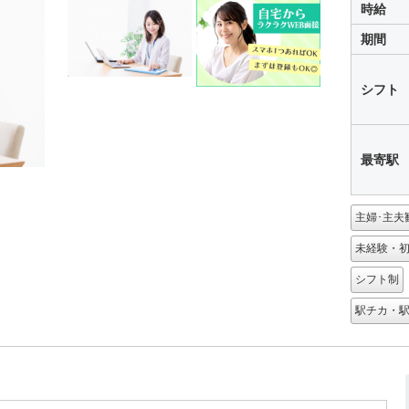
時給
期間
シフト
最寄駅
主婦･主夫
未経験・初
シフト制
駅チカ・