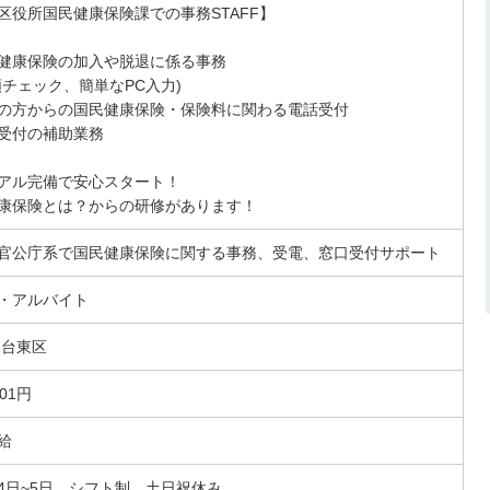
区役所国民健康保険課での事務STAFF】
＜交通費全
健康保険の加入や脱退に係る事務
×官公庁系
チェック、簡単なPC入力)
区役所で国
…
の方からの国民健康保険・保険料に関わる電話受付
[勤務地]
東京都
受付の補助業務
[時給]
1,501円～
アル完備で安心スタート！
康保険とは？からの研修があります！
官公庁系で国民健康保険に関する事務、受電、窓口受付サポート
・アルバイト
 台東区
01円
給
4日~5日、シフト制、土日祝休み