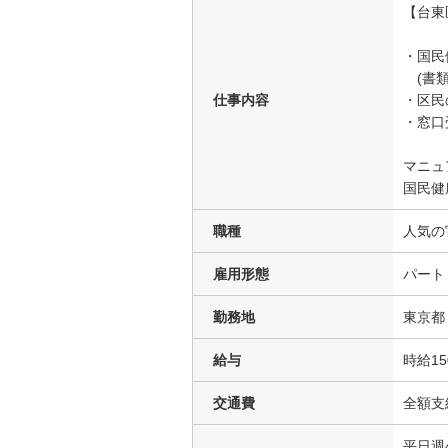
【台東
・国民
(書類
仕事内容
・区民
・窓口
マニュ
国民健
職種
人気の
雇用形態
パート
勤務地
東京都
給与
時給15
交通費
全額支
平日週