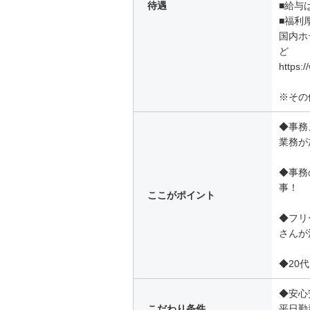
待遇
■給与
■福利
国内ホ
ど
https:/
※その
◆事務
業務が
◆事務
事！
ここがポイント
◆フリ
さんが
◆20
◆安心
こだわり条件
平日勤