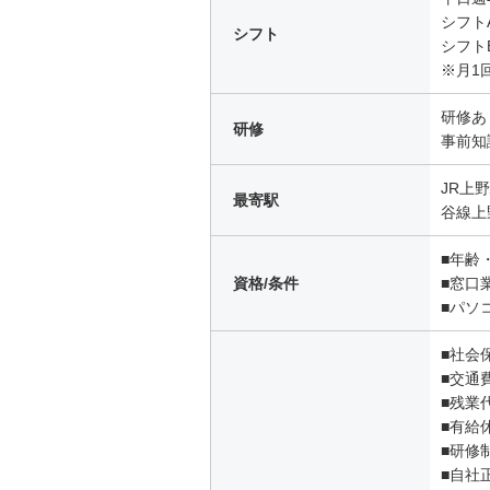
シフトA
シフト
シフトB
※月1
研修あ
研修
事前知
JR上
最寄駅
谷線上
■年齢
資格/条件
■窓口
■パソ
■社会
■交通
■残業
■有給
■研修
■自社