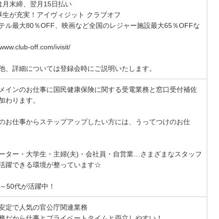
は月末締、翌月15日払い
厚生が充実！アイヴィジット クラブオフ
テル最大80％OFF、映画など全国のレジャー施設最大65％OFFな
/www.club-off.com/ivisit/
他、詳細については登録会時にご説明いたします。
メインのお仕事に国民健康保険に関する受電業務と窓口受付補佐
加わります。
のお仕事からステップアップしたい方には、うってつけのお仕
ーター・大学生・主婦(夫)・会社員・自営業…さまざまなスタッフ
活躍できる環境が整っています☆
代～50代が活躍中！
安定で人気の官公庁関連業務
務だから仕事とプライベートタイムと両立しやすい！