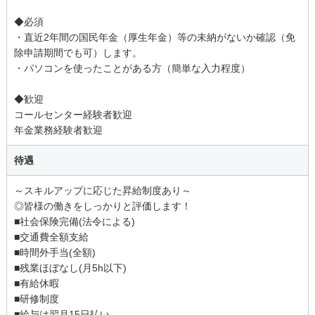
◆必須
・直近2年間の国民年金（厚生年金）等の未納がないか確認（免
除申請期間でも可）します。
・パソコンを使ったことがある方（簡単な入力程度）
◆歓迎
コールセンター経験者歓迎
年金業務経験者歓迎
待遇
～スキルアップに応じた昇給制度あり～
◎皆様の働きをしっかりと評価します！
■社会保険完備(法令による)
■交通費全額支給
■時間外手当(全額)
■残業ほぼなし(月5h以下)
■有給休暇
■研修制度
■給与は翌月15日払い