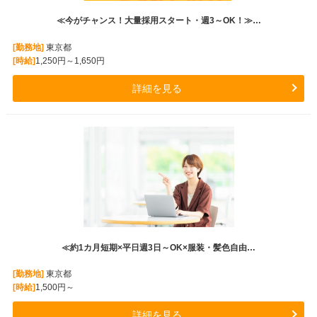
≪今がチャンス！大量採用スタート・週3～OK！≫…
[勤務地]
東京都
[時給]
1,250円～1,650円
詳細を見る
≪約1カ月短期×平日週3日～OK×服装・髪色自由…
[勤務地]
東京都
[時給]
1,500円～
詳細を見る