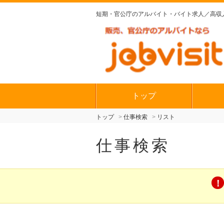
短期・官公庁の
アルバイト・バイト求人／高収
トップ
トップ
仕事検索
リスト
仕事検索