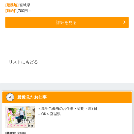
[勤務地]
宮城県
[時給]
1,700円～
詳細を見る
リストにもどる
最近見たお仕事
＜厚生労働省のお仕事・短期・週3日
～OK＞宮城県 …
[勤務地]
宮城県
[勤