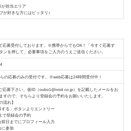
市が担当エリア
ブが好きな方にはピッタリ♪
にて応募受付しております。※携帯からでもOK！「今すぐ応募す
タンを押して、必要事項をご入力のうえご送信ください。
4
からの応募のみの受付です。※web応募は24時間受付中！
ご応募下さい。仮ID（oubo1@ivisit.co.jp）を記載したメールをお
ますので、そちらより登録会の予約をお願いいたします。
の流れ】
募する」ボタンよりエントリー
B上で登録会の予約
会前日までにプロフィール入力
会に参加