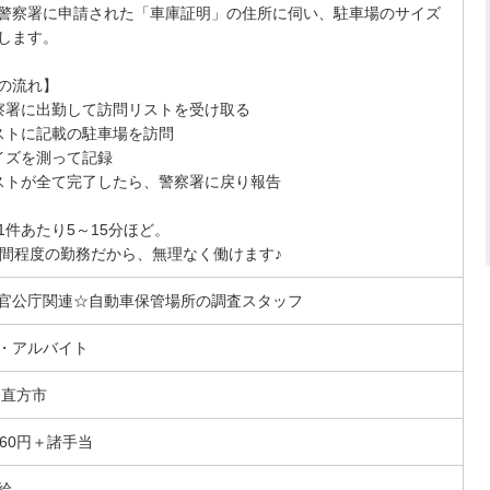
警察署に申請された「車庫証明」の住所に伺い、駐車場のサイズ
エリア》駐
します。
サイズを測
…
[勤務地]
福岡県
の流れ】
[時給]
1,060円～
察署に出勤して訪問リストを受け取る
ストに記載の駐車場を訪問
イズを測って記録
ストが全て完了したら、警察署に戻り報告
1件あたり5～15分ほど。
時間程度の勤務だから、無理なく働けます♪
官公庁関連☆自動車保管場所の調査スタッフ
・アルバイト
 直方市
060円＋諸手当
給