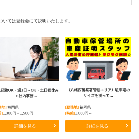
ついては登録会にて説明いたします。
《八幡西警察署管轄エリア》駐車場の
未経験OK・週3日～OK・土日祝休み
サイズを測って…
＞社内事務…
[勤務地]
福岡県
務地]
福岡県
[時給]
1,060円～
給]
1,300円～1,500円
詳細を見る
詳細を見る