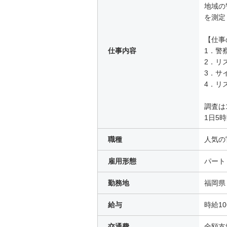
地域の
を測定
【仕事
仕事内容
1．警
2．リ
3．サ
4．リ
調査は
1日5
職種
人気の
雇用形態
パート
勤務地
福岡県
給与
時給1
交通費
全額支