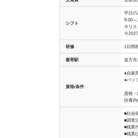
平日の
9:0
シフト
※リス
※20
研修
1日間
最寄駅
直方市
●自家
●パソ
資格/条件
資格・
扶養内
■社会
■調査
■残業
■残業