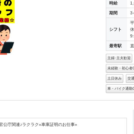
時給
1
期間
3
シフト
9
最寄駅
主婦･主夫歓迎
未経験・初心者
土日休み
交
車・バイク通勤
官公庁関連♪ラクラク«車庫証明のお仕事»
《直方警察