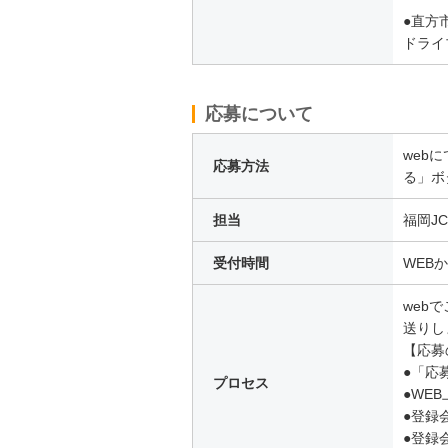
●直方
ドライ
応募について
web
応募方法
る」ボ
担当
福岡JC
受付時間
WEB
webで
送りし
【応募
●「応
プロセス
●WE
●登録
●登録