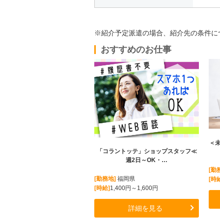
※紹介予定派遣の場合、紹介先の条件に
おすすめのお仕事
＜
「コラントッテ」ショップスタッフ≪
週2日～OK・…
[勤
[勤務地]
福岡県
[時
[時給]
1,400円～1,600円
詳細を見る