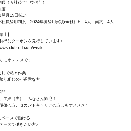
休暇（入社後半年後付与）
制度
は翌月15日払い
正社員登用制度 2024年度登用実績(全社) 正…4人、契約…4人
厚生】
お得なクーポンを発行しています♪
/www.club-off.com/ivisit/
方にオススメです！
なしで黙々作業
取り組むのが得意な方
不問
、主婦（夫）、みなさん歓迎！
職後の方、セカンドキャリアの方にもオススメ♪
のペースで働ける
ペースで働きたい方♪