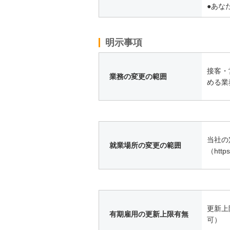
●あな
明示事項
接客・
業務の変更の範囲
める業
当社の
就業場所の変更の範囲
（http
更新上
有期雇用の更新上限有無
可）