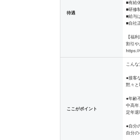
■有給
■研修
待遇
■給与
■自社
【福利
割引や
https:/
こんな
●接客
黙々と
●年齢
中高年
ここがポイント
定年退
●自分
自分の