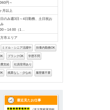
,060円～
ヶ月以上
平日のみ週3日～4日勤務、土日祝お
休み
:00～14:00（1…
直方市エリア
ミドル・シニア活躍中
扶養内勤務OK
OK
ブランクOK
学歴不問
通費支給
社員登用あり
OK
残業なし・少なめ
履歴書不要
最近見たお仕事
署管轄
《直方警察署管轄
《直方警察署管轄