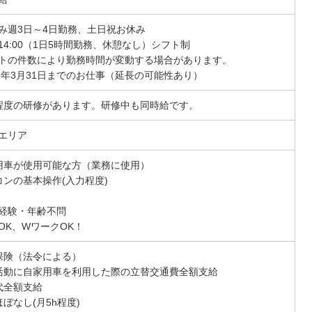
み週3日～4日勤務、土日祝お休み
0～14:00（1日5時間勤務、休憩なし）シフト制
トの件数により勤務時間が変動する場合があります。
27年3月31日までのお仕事（延長の可能性あり）
程度の研修があります。研修中も同時給です。
エリア
用車が使用可能な方（業務に使用）
コンの基本操作(入力程度)
経験・年齢不問
OK、WワークOK！
保険（法令による）
活動に自家用車を利用した際の立替交通費全額支給
代全額支給
ほぼなし(月5h程度)