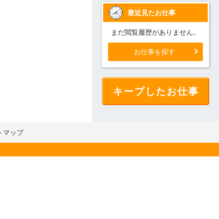
最近見たお仕事
まだ閲覧履歴がありません。
お仕事を探す
キープしたお仕事
トマップ