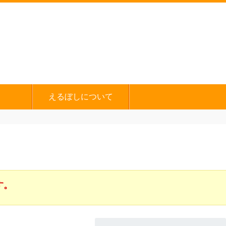
えるぼしについて
す。