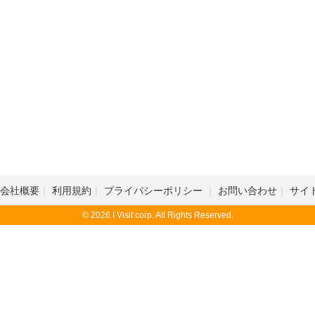
会社概要
利用規約
プライバシーポリシー
お問い合わせ
サイ
© 2026 I Visit corp. All Rights Reserved.