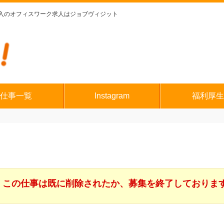
入のオフィスワーク求人はジョブヴィジット
仕事一覧
Instagram
福利厚生
この仕事は既に削除されたか、募集を終了しておりま