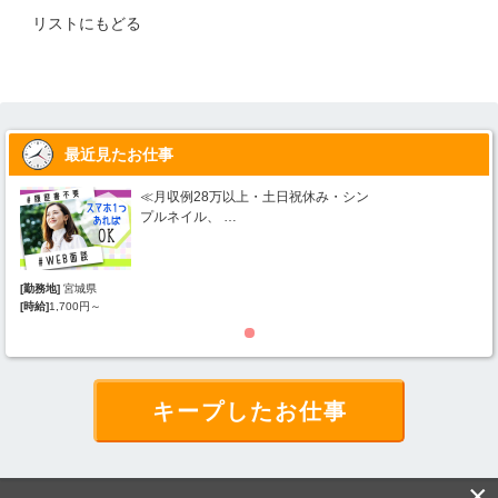
リストにもどる
最近見たお仕事
≪月収例28万以上・土日祝休み・シン
プルネイル、 …
[勤務地]
宮城県
[勤
[時給]
1,700円～
[時
キープしたお仕事
×