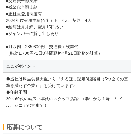
■交通費全額支給
■残業代全額支給
■正社員登用制度有
2024年度登用実績(全社) 正…4人、契約…4人
■給与は月末締、翌月15日払い
■ジャンパーの貸し出しあり
■月収例：285,600円＋交通費＋残業代
（時給1,700円×1日8時間勤務×月21日勤務の計算）
ここがポイント
◆当社は厚生労働大臣より『えるぼし認定3段階目（5つ全ての基
準を満たす企業）』を受けています♪
◆年齢不問
20～60代の幅広い年代のスタッフ活躍中♪学生から主婦、ミド
ル、シニアの方まで！
応募について