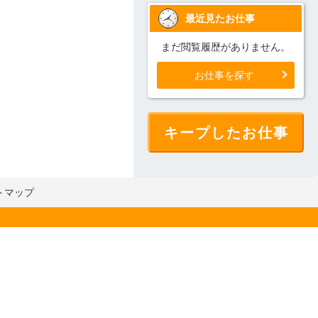
最近見たお仕事
まだ閲覧履歴がありません。
お仕事を探す
キープしたお仕事
トマップ