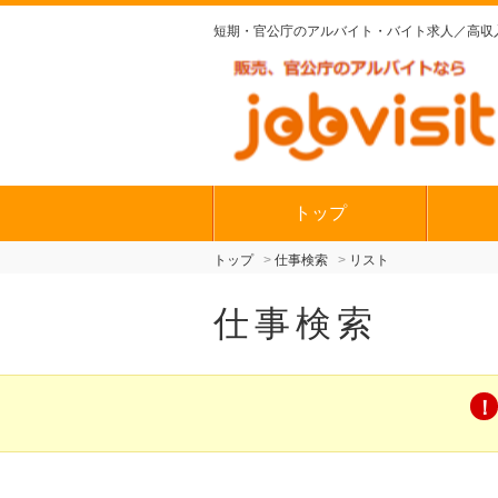
短期・官公庁の
アルバイト・バイト求人／高収
トップ
トップ
仕事検索
リスト
仕事検索