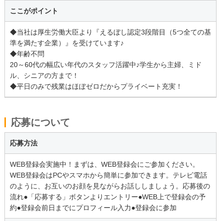
ここがポイント
◆当社は厚生労働大臣より『えるぼし認定3段階目（5つ全ての基
準を満たす企業）』を受けています♪
◆年齢不問
20～60代の幅広い年代のスタッフ活躍中♪学生から主婦、ミド
ル、シニアの方まで！
◆平日のみで残業はほぼゼロだからプライベート充実！
応募について
応募方法
WEB登録会実施中！まずは、WEB登録会にご参加ください。
WEB登録会はPCやスマホから簡単に参加できます。テレビ電話
のように、お互いのお顔を見ながらお話ししましょう。応募後の
流れ●「応募する」ボタンよりエントリー●WEB上で登録会の予
約●登録会前日までにプロフィール入力●登録会に参加