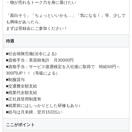
・物が売れるトーク力を身に着けたい
「面白そう」「ちょっといいかも…」「気になる！」等、少しで
も興味があったら、
まずは登録会にご参加ください！
待遇
■社会保険完備(法令による)
■資格手当：美容師免許 月30000円
■資格手当：サービス接遇検定を入社後に取得で 時給50円～
300円UP！！（等級による）
■制服貸与
■交通費全額支給
■残業代全額支給
■正社員登用制度有
■就業前にはしっかりとした研修もあり♪
■給与は月末締、翌月15日払い
ここがポイント